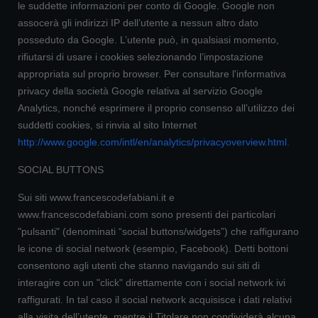
le suddette informazioni per conto di Google. Google non
assocerà gli indirizzi IP dell’utente a nessun altro dato
posseduto da Google. L’utente può, in qualsiasi momento,
rifiutarsi di usare i cookies selezionando l’impostazione
appropriata sul proprio browser. Per consultare l'informativa
privacy della società Google relativa al servizio Google
Analytics, nonché esprimere il proprio consenso all’utilizzo dei
suddetti cookies, si rinvia al sito Internet
http://www.google.com/intl/en/analytics/privacyoverview.html
.
SOCIAL BUTTONS
Sui siti www.francescodefabiani.it e
www.francescodefabiani.com sono presenti dei particolari
"pulsanti" (denominati “social buttons/widgets”) che raffigurano
le icone di social network (esempio, Facebook). Detti bottoni
consentono agli utenti che stanno navigando sui siti di
interagire con un "click" direttamente con i social network ivi
raffigurati. In tal caso il social network acquisisce i dati relativi
alla visita dell’utente, mentre il Titolare non condividerà alcuna