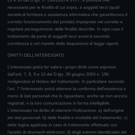
29 e 30 del D.lgs. n. 196/2003 e s.m.i., è prevista ove
necessaria per le finalità di cui sopra, a soggetti terzi (quali
società di fornitura e assistenza informatica che garantiscono il
corretto funzionamento del portale) impegnate nel corretto e
regolare perseguimento delle finalità descritte. In ogni caso il
trattamento da parte di soggetti terzi avverrà secondo
correttezza e nel rispetto delle disposizioni di legge vigenti.
DIRITTI DELL’INTERESSATO
L’interessato potrà far valere i propri diritti come espressi
dall’artt. 7, 8, 9 e 10 del D.lgs. 30 giugno 2003 n. 196,
rivolgendosi al titolare del trattamento. In particolare secondo
l’art. 7 l’interessato potrà ottenere la conferma dell'esistenza o
meno di dati personali che lo riguardano, anche se non ancora
registrati, e la loro comunicazione in forma intelligibile.
L'interessato ha diritto di ottenere l'indicazione: a) dell'origine
dei dati personali; b) delle finalità e modalità del trattamento; c)
della logica applicata in caso di trattamento effettuato con
l'ausilio di strumenti elettronici; d) degli estremi identificativi del