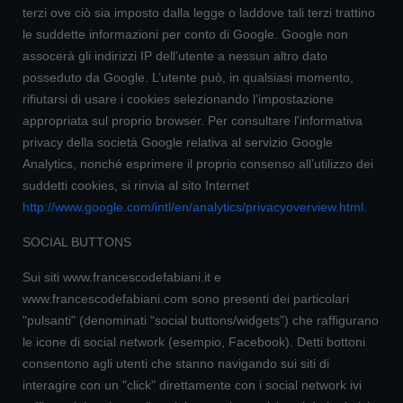
terzi ove ciò sia imposto dalla legge o laddove tali terzi trattino
le suddette informazioni per conto di Google. Google non
assocerà gli indirizzi IP dell’utente a nessun altro dato
posseduto da Google. L’utente può, in qualsiasi momento,
rifiutarsi di usare i cookies selezionando l’impostazione
appropriata sul proprio browser. Per consultare l'informativa
privacy della società Google relativa al servizio Google
Analytics, nonché esprimere il proprio consenso all’utilizzo dei
suddetti cookies, si rinvia al sito Internet
http://www.google.com/intl/en/analytics/privacyoverview.html
.
SOCIAL BUTTONS
Sui siti www.francescodefabiani.it e
www.francescodefabiani.com sono presenti dei particolari
"pulsanti" (denominati “social buttons/widgets”) che raffigurano
le icone di social network (esempio, Facebook). Detti bottoni
consentono agli utenti che stanno navigando sui siti di
interagire con un "click" direttamente con i social network ivi