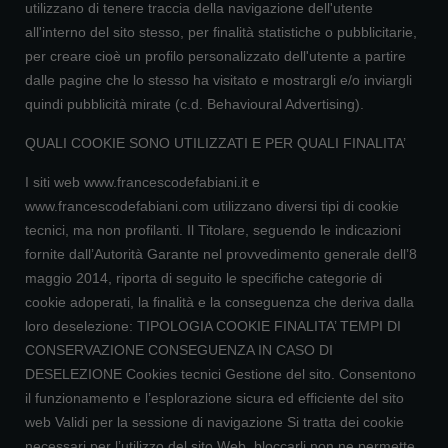
utilizzano di tenere traccia della navigazione dell'utente
all'interno del sito stesso, per finalità statistiche o pubblicitarie,
per creare cioè un profilo personalizzato dell'utente a partire
dalle pagine che lo stesso ha visitato e mostrargli e/o inviargli
quindi pubblicità mirate (c.d. Behavioural Advertising).
QUALI COOKIE SONO UTILIZZATI E PER QUALI FINALITA’
I siti web www.francescodefabiani.it e
www.francescodefabiani.com utilizzano diversi tipi di cookie
tecnici, ma non profilanti. Il Titolare, seguendo le indicazioni
fornite dall’Autorità Garante nel provvedimento generale dell’8
maggio 2014, riporta di seguito le specifiche categorie di
cookie adoperati, la finalità e la conseguenza che deriva dalla
loro deselezione: TIPOLOGIA COOKIE FINALITA’ TEMPI DI
CONSERVAZIONE CONSEGUENZA IN CASO DI
DESELEZIONE Cookies tecnici Gestione del sito. Consentono
il funzionamento e l’esplorazione sicura ed efficiente del sito
web Validi per la sessione di navigazione Si tratta dei cookie
necessari per l’utilizzo del sito Web, bloccarli non ne permette