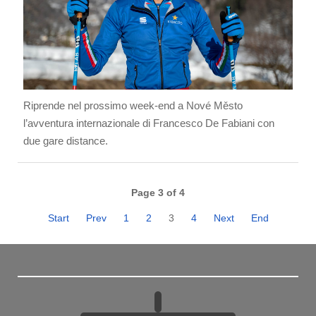
Riprende nel prossimo week-end a Nové Město
l’avventura internazionale di Francesco De Fabiani con
due gare distance.
Page 3 of 4
Start
Prev
1
2
3
4
Next
End