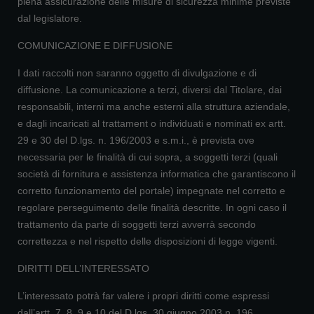
piena assicurazione delle misure di sicurezza minime previste
dal legislatore.
COMUNICAZIONE E DIFFUSIONE
I dati raccolti non saranno oggetto di divulgazione e di
diffusione. La comunicazione a terzi, diversi dal Titolare, dai
responsabili, interni ma anche esterni alla struttura aziendale,
e dagli incaricati al trattament o individuati e nominati ex artt.
29 e 30 del D.lgs. n. 196/2003 e s.m.i., è prevista ove
necessaria per le finalità di cui sopra, a soggetti terzi (quali
società di fornitura e assistenza informatica che garantiscono il
corretto funzionamento del portale) impegnate nel corretto e
regolare perseguimento delle finalità descritte. In ogni caso il
trattamento da parte di soggetti terzi avverrà secondo
correttezza e nel rispetto delle disposizioni di legge vigenti.
DIRITTI DELL’INTERESSATO
L’interessato potrà far valere i propri diritti come espressi
dall’artt. 7, 8, 9 e 10 del D.lgs. 30 giugno 2003 n. 196,