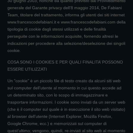
30 giugno 2003, nonché da quanto previsto dal Provvedimento
generale del Garante privacy dell’8 maggio 2014, De Fabiani
Team, titolare del trattamento, informa gli utenti dei siti internet
www.francescodefabiani.it e www.francescodefabiani.com della
tipologia di cookie dagli stessi utilizzati e delle finalità
perseguite con le informazioni acquisite, fornendo altresì le
indicazioni per procedere alla selezione/deselezione dei singoli
cookie.
COSA SONO I COOKIES E PER QUALI FINALITA’ POSSONO
ESSERE UTILIZZATI
Un "cookie" è un piccolo file di testo creato da alcuni siti web
sul computer dell’utente al momento in cui questo accede ad
un determinato sito, con lo scopo di immagazzinare e
trasportare informazioni. I cookie sono inviati da un server web
(che è il computer sul quale è in esecuzione il sito web visitato)
al browser dell’utente (Internet Explorer, Mozilla Firefox,
Google Chrome, ecc.) e memorizzati sul computer di
quest’ultimo; vengono, quindi, re-inviati al sito web al momento