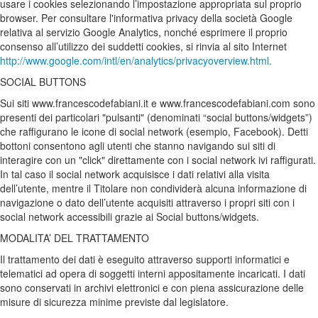
usare i cookies selezionando l’impostazione appropriata sul proprio
browser. Per consultare l'informativa privacy della società Google
relativa al servizio Google Analytics, nonché esprimere il proprio
consenso all’utilizzo dei suddetti cookies, si rinvia al sito Internet
http://www.google.com/intl/en/analytics/privacyoverview.html
.
SOCIAL BUTTONS
Sui siti www.francescodefabiani.it e www.francescodefabiani.com sono
presenti dei particolari "pulsanti" (denominati “social buttons/widgets”)
che raffigurano le icone di social network (esempio, Facebook). Detti
bottoni consentono agli utenti che stanno navigando sui siti di
interagire con un "click" direttamente con i social network ivi raffigurati.
In tal caso il social network acquisisce i dati relativi alla visita
dell’utente, mentre il Titolare non condividerà alcuna informazione di
navigazione o dato dell’utente acquisiti attraverso i propri siti con i
social network accessibili grazie ai Social buttons/widgets.
MODALITA’ DEL TRATTAMENTO
Il trattamento dei dati è eseguito attraverso supporti informatici e
telematici ad opera di soggetti interni appositamente incaricati. I dati
sono conservati in archivi elettronici e con piena assicurazione delle
misure di sicurezza minime previste dal legislatore.