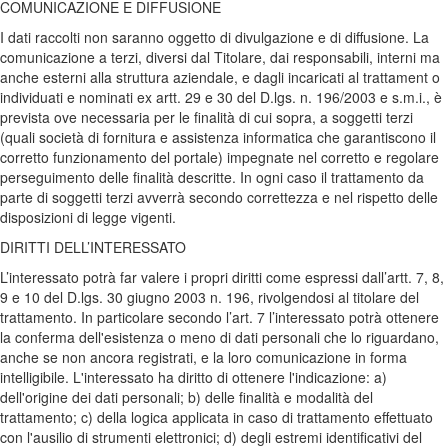
COMUNICAZIONE E DIFFUSIONE
I dati raccolti non saranno oggetto di divulgazione e di diffusione. La
comunicazione a terzi, diversi dal Titolare, dai responsabili, interni ma
anche esterni alla struttura aziendale, e dagli incaricati al trattament o
individuati e nominati ex artt. 29 e 30 del D.lgs. n. 196/2003 e s.m.i., è
prevista ove necessaria per le finalità di cui sopra, a soggetti terzi
(quali società di fornitura e assistenza informatica che garantiscono il
corretto funzionamento del portale) impegnate nel corretto e regolare
perseguimento delle finalità descritte. In ogni caso il trattamento da
parte di soggetti terzi avverrà secondo correttezza e nel rispetto delle
disposizioni di legge vigenti.
DIRITTI DELL’INTERESSATO
L’interessato potrà far valere i propri diritti come espressi dall’artt. 7, 8,
9 e 10 del D.lgs. 30 giugno 2003 n. 196, rivolgendosi al titolare del
trattamento. In particolare secondo l’art. 7 l’interessato potrà ottenere
la conferma dell'esistenza o meno di dati personali che lo riguardano,
anche se non ancora registrati, e la loro comunicazione in forma
intelligibile. L'interessato ha diritto di ottenere l'indicazione: a)
dell'origine dei dati personali; b) delle finalità e modalità del
trattamento; c) della logica applicata in caso di trattamento effettuato
con l'ausilio di strumenti elettronici; d) degli estremi identificativi del