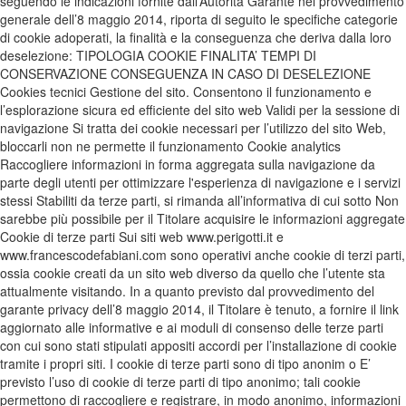
seguendo le indicazioni fornite dall’Autorità Garante nel provvedimento
generale dell’8 maggio 2014, riporta di seguito le specifiche categorie
di cookie adoperati, la finalità e la conseguenza che deriva dalla loro
deselezione: TIPOLOGIA COOKIE FINALITA’ TEMPI DI
CONSERVAZIONE CONSEGUENZA IN CASO DI DESELEZIONE
Cookies tecnici Gestione del sito. Consentono il funzionamento e
l’esplorazione sicura ed efficiente del sito web Validi per la sessione di
navigazione Si tratta dei cookie necessari per l’utilizzo del sito Web,
bloccarli non ne permette il funzionamento Cookie analytics
Raccogliere informazioni in forma aggregata sulla navigazione da
parte degli utenti per ottimizzare l'esperienza di navigazione e i servizi
stessi Stabiliti da terze parti, si rimanda all’informativa di cui sotto Non
sarebbe più possibile per il Titolare acquisire le informazioni aggregate
Cookie di terze parti Sui siti web www.perigotti.it e
www.francescodefabiani.com sono operativi anche cookie di terzi parti,
ossia cookie creati da un sito web diverso da quello che l’utente sta
attualmente visitando. In a quanto previsto dal provvedimento del
garante privacy dell’8 maggio 2014, il Titolare è tenuto, a fornire il link
aggiornato alle informative e ai moduli di consenso delle terze parti
con cui sono stati stipulati appositi accordi per l’installazione di cookie
tramite i propri siti. I cookie di terze parti sono di tipo anonim o E’
previsto l’uso di cookie di terze parti di tipo anonimo; tali cookie
permettono di raccogliere e registrare, in modo anonimo, informazioni