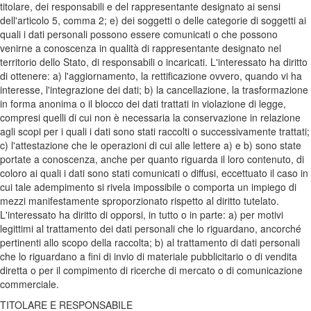
titolare, dei responsabili e del rappresentante designato ai sensi
dell'articolo 5, comma 2; e) dei soggetti o delle categorie di soggetti ai
quali i dati personali possono essere comunicati o che possono
venirne a conoscenza in qualità di rappresentante designato nel
territorio dello Stato, di responsabili o incaricati. L'interessato ha diritto
di ottenere: a) l'aggiornamento, la rettificazione ovvero, quando vi ha
interesse, l'integrazione dei dati; b) la cancellazione, la trasformazione
in forma anonima o il blocco dei dati trattati in violazione di legge,
compresi quelli di cui non è necessaria la conservazione in relazione
agli scopi per i quali i dati sono stati raccolti o successivamente trattati;
c) l'attestazione che le operazioni di cui alle lettere a) e b) sono state
portate a conoscenza, anche per quanto riguarda il loro contenuto, di
coloro ai quali i dati sono stati comunicati o diffusi, eccettuato il caso in
cui tale adempimento si rivela impossibile o comporta un impiego di
mezzi manifestamente sproporzionato rispetto al diritto tutelato.
L'interessato ha diritto di opporsi, in tutto o in parte: a) per motivi
legittimi al trattamento dei dati personali che lo riguardano, ancorché
pertinenti allo scopo della raccolta; b) al trattamento di dati personali
che lo riguardano a fini di invio di materiale pubblicitario o di vendita
diretta o per il compimento di ricerche di mercato o di comunicazione
commerciale.
TITOLARE E RESPONSABILE