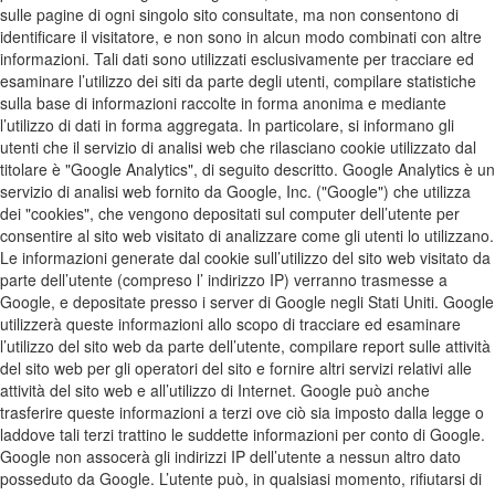
sulle pagine di ogni singolo sito consultate, ma non consentono di
identificare il visitatore, e non sono in alcun modo combinati con altre
informazioni. Tali dati sono utilizzati esclusivamente per tracciare ed
esaminare l’utilizzo dei siti da parte degli utenti, compilare statistiche
sulla base di informazioni raccolte in forma anonima e mediante
l’utilizzo di dati in forma aggregata. In particolare, si informano gli
utenti che il servizio di analisi web che rilasciano cookie utilizzato dal
titolare è "Google Analytics", di seguito descritto. Google Analytics è un
servizio di analisi web fornito da Google, Inc. ("Google") che utilizza
dei "cookies", che vengono depositati sul computer dell’utente per
consentire al sito web visitato di analizzare come gli utenti lo utilizzano.
Le informazioni generate dal cookie sull’utilizzo del sito web visitato da
parte dell’utente (compreso l’ indirizzo IP) verranno trasmesse a
Google, e depositate presso i server di Google negli Stati Uniti. Google
utilizzerà queste informazioni allo scopo di tracciare ed esaminare
l’utilizzo del sito web da parte dell’utente, compilare report sulle attività
del sito web per gli operatori del sito e fornire altri servizi relativi alle
attività del sito web e all’utilizzo di Internet. Google può anche
trasferire queste informazioni a terzi ove ciò sia imposto dalla legge o
laddove tali terzi trattino le suddette informazioni per conto di Google.
Google non assocerà gli indirizzi IP dell’utente a nessun altro dato
posseduto da Google. L’utente può, in qualsiasi momento, rifiutarsi di