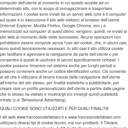
computer dell’utente al momento in cui questo accede ad un
determinato sito, con lo scopo di immagazzinare e trasportare
informazioni. I cookie sono inviati da un server web (che è il computer
sul quale è in esecuzione il sito web visitato) al browser dell’utente
(Internet Explorer, Mozilla Firefox, Google Chrome, ecc.) e
memorizzati sul computer di quest’ultimo; vengono, quindi, re-inviati al
sito web al momento delle visite successive. Alcune operazioni non
potrebbero essere compiute senza l'uso dei cookie, che, in alcuni casi,
sono quindi tecnicamente necessari. In altri casi il sito utilizza cookie
per facilitare e agevolare la navigazione da parte dell’utente o per
consentire a questi di usufruire di servizi specificamente richiesti. I
cookie possono rimanere nel sistema anche per lunghi periodi e
possono contenere anche un codice identificativo unico. Ciò consente
ai siti che li utilizzano di tenere traccia della navigazione dell'utente
all'interno del sito stesso, per finalità statistiche o pubblicitarie, per
creare cioè un profilo personalizzato dell'utente a partire dalle pagine
che lo stesso ha visitato e mostrargli e/o inviargli quindi pubblicità
mirate (c.d. Behavioural Advertising).
QUALI COOKIE SONO UTILIZZATI E PER QUALI FINALITA’
I siti web www.francescodefabiani.it e www.francescodefabiani.com
utilizzano diversi tipi di cookie tecnici, ma non profilanti. Il Titolare,