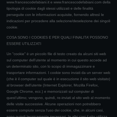
www.francescodefabiani.it e www.francescodefabiani.com della
tipologia di cookie dagli stessi utilizzati e delle finalità
perseguite con le informazioni acquisite, fornendo altresì le
indicazioni per procedere alla selezione/deselezione dei singoli
cookie.
COSA SONO I COOKIES E PER QUALI FINALITA’ POSSONO
ESSERE UTILIZZATI
Un "cookie" è un piccolo file di testo creato da alcuni siti web
sul computer dell’utente al momento in cui questo accede ad
un determinato sito, con lo scopo di immagazzinare e
trasportare informazioni. I cookie sono inviati da un server web
(che è il computer sul quale è in esecuzione il sito web visitato)
al browser dell’utente (Internet Explorer, Mozilla Firefox,
Google Chrome, ecc.) e memorizzati sul computer di
quest’ultimo; vengono, quindi, re-inviati al sito web al momento
delle visite successive. Alcune operazioni non potrebbero
essere compiute senza l'uso dei cookie, che, in alcuni casi,
sono quindi tecnicamente necessari. In altri casi il sito utilizza