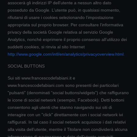
assocerà gli indirizzi IP dell’utente a nessun altro dato
posseduto da Google. L’utente può, in qualsiasi momento,
rifiutarsi di usare i cookies selezionando l’impostazione
appropriata sul proprio browser. Per consultare l'informativa
privacy della società Google relativa al servizio Google
Analytics, nonché esprimere il proprio consenso all’utilizzo dei
suddetti cookies, si rinvia al sito Internet
http://www.google.com/intl/en/analytics/privacyoverview.html
.
SOCIAL BUTTONS
Sui siti www.francescodefabiani.it e
www.francescodefabiani.com sono presenti dei particolari
"pulsanti" (denominati “social buttons/widgets”) che raffigurano
le icone di social network (esempio, Facebook). Detti bottoni
consentono agli utenti che stanno navigando sui siti di
interagire con un "click" direttamente con i social network ivi
raffigurati. In tal caso il social network acquisisce i dati relativi
alla visita dell’utente, mentre il Titolare non condividerà alcuna
informazione di navigazione o dato dell’utente acquisiti