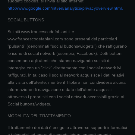
suddetti cookies, si rinvia al sito Internet
http://www.google.com/intl/en/analytics/privacyoverview.html
.
SOCIAL BUTTONS
Sui siti www.francescodefabiani.it e
www.francescodefabiani.com sono presenti dei particolari
"pulsanti" (denominati “social buttons/widgets”) che raffigurano
le icone di social network (esempio, Facebook). Detti bottoni
consentono agli utenti che stanno navigando sui siti di
interagire con un "click" direttamente con i social network ivi
raffigurati. In tal caso il social network acquisisce i dati relativi
alla visita dell’utente, mentre il Titolare non condividerà alcuna
informazione di navigazione o dato dell’utente acquisiti
attraverso i propri siti con i social network accessibili grazie ai
Social buttons/widgets.
MODALITA’ DEL TRATTAMENTO
Il trattamento dei dati è eseguito attraverso supporti informatici
e telematici ad opera di soggetti interni appositamente