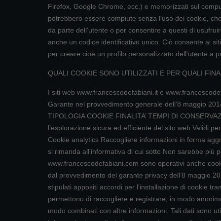
Firefox, Google Chrome, ecc.) e memorizzati sul compute
potrebbero essere compiute senza l'uso dei cookie, che, i
da parte dell’utente o per consentire a questi di usufru
anche un codice identificativo unico. Ciò consente ai siti c
per creare cioè un profilo personalizzato dell'utente a pa
QUALI COOKIE SONO UTILIZZATI E PER QUALI FINAL
I siti web www.francescodefabiani.it e www.francescodefabi
Garante nel provvedimento generale dell’8 maggio 2014, r
TIPOLOGIA COOKIE FINALITA’ TEMPI DI CONSERVAZIO
l’esplorazione sicura ed efficiente del sito web Validi p
Cookie analytics Raccogliere informazioni in forma aggreg
si rimanda all’informativa di cui sotto Non sarebbe più po
www.francescodefabiani.com sono operativi anche cookie d
dal provvedimento del garante privacy dell’8 maggio 2014, 
stipulati appositi accordi per l’installazione di cookie tra
permettono di raccogliere e registrare, in modo anonimo,
modo combinati con altre informazioni. Tali dati sono util