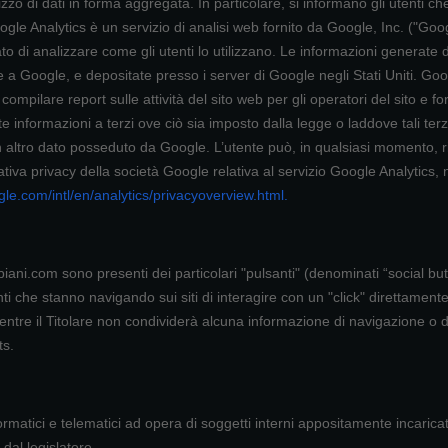
zo di dati in forma aggregata. In particolare, si informano gli utenti che 
Google Analytics è un servizio di analisi web fornito da Google, Inc. ("Go
to di analizzare come gli utenti lo utilizzano. Le informazioni generate da
 a Google, e depositate presso i server di Google negli Stati Uniti. Goog
mpilare report sulle attività del sito web per gli operatori del sito e fornir
te informazioni a terzi ove ciò sia imposto dalla legge o laddove tali ter
n altro dato posseduto da Google. L’utente può, in qualsiasi momento, ri
tiva privacy della società Google relativa al servizio Google Analytics, 
le.com/intl/en/analytics/privacyoverview.html
.
ani.com sono presenti dei particolari "pulsanti" (denominati “social but
che stanno navigando sui siti di interagire con un "click" direttamente con
 mentre il Titolare non condividerà alcuna informazione di navigazione o dat
ts.
ormatici e telematici ad opera di soggetti interni appositamente incaricati
dal legislatore.