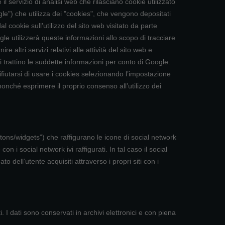
il servizio di analisi web che rilasciano cookie utilizzato
ogle") che utilizza dei "cookies", che vengono depositati
l cookie sull’utilizzo del sito web visitato da parte
le utilizzerà queste informazioni allo scopo di tracciare
e altri servizi relativi alle attività del sito web e
zi trattino le suddette informazioni per conto di Google.
fiutarsi di usare i cookies selezionando l’impostazione
nonché esprimere il proprio consenso all’utilizzo dei
tons/widgets”) che raffigurano le icone di social network
 i social network ivi raffigurati. In tal caso il social
o dell’utente acquisiti attraverso i propri siti con i
. I dati sono conservati in archivi elettronici e con piena