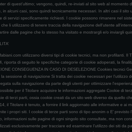
r di quest’ultimo; vengono, quindi, re-inviati al sito web al momento d
n alcuni casi, sono quindi tecnicamente necessari. In altri casi il sito u
ire di servizi specificamente richiesti. I cookie possono rimanere nel s
he li utilizzano di tenere traccia della navigazione dell'utente all'interno 
rtire dalle pagine che lo stesso ha visitato e mostrargli e/o inviargli qui
ITA’
ani.com utilizzano diversi tipi di cookie tecnici, ma non profilanti. Il Ti
iporta di seguito le specifiche categorie di cookie adoperati, la finali
NE CONSEGUENZA IN CASO DI DESELEZIONE Cookies tecnici Gestione
er la sessione di navigazione Si tratta dei cookie necessari per l’utilizzo
ata sulla navigazione da parte degli utenti per ottimizzare l'esperienza d
ssibile per il Titolare acquisire le informazioni aggregate Cookie di terze
i terzi parti, ossia cookie creati da un sito web diverso da quello che
il Titolare è tenuto, a fornire il link aggiornato alle informative e ai m
mite i propri siti. I cookie di terze parti sono di tipo anonim o E’ previsto 
 informazioni sulle pagine di ogni singolo sito consultate, ma non consen
izzati esclusivamente per tracciare ed esaminare l’utilizzo dei siti da par