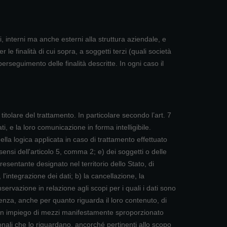
i, interni ma anche esterni alla struttura aziendale, e
 le finalità di cui sopra, a soggetti terzi (quali società
rseguimento delle finalità descritte. In ogni caso il
 titolare del trattamento. In particolare secondo l’art. 7
, e la loro comunicazione in forma intelligibile.
 della logica applicata in caso di trattamento effettuato
 sensi dell'articolo 5, comma 2; e) dei soggetti o delle
esentante designato nel territorio dello Stato, di
 l'integrazione dei dati; b) la cancellazione, la
servazione in relazione agli scopi per i quali i dati sono
scenza, anche per quanto riguarda il loro contenuto, di
rta un impiego di mezzi manifestamente sproporzionato
ersonali che lo riguardano, ancorché pertinenti allo scopo