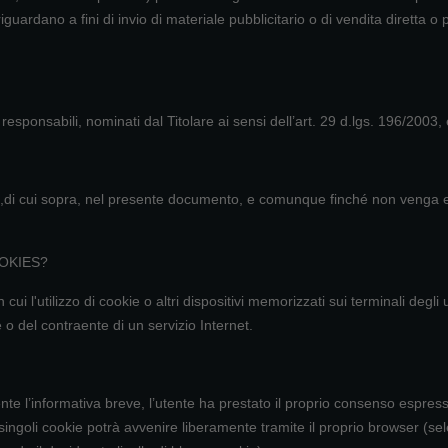
riguardano a fini di invio di materiale pubblicitario o di vendita diretta 
esponsabili, nominati dal Titolare ai sensi dell’art. 29 d.lgs. 196/2003, 
lla ,di cui sopra, nel presente documento, e comunque finché non venga e
OOKIES?
in cui l'utilizzo di cookie o altri dispositivi memorizzati sui terminali de
 o del contraente di un servizio Internet.
te l’informativa breve, l’utente ha prestato il proprio consenso espresso
ngoli cookie potrà avvenire liberamente tramite il proprio browser (sel