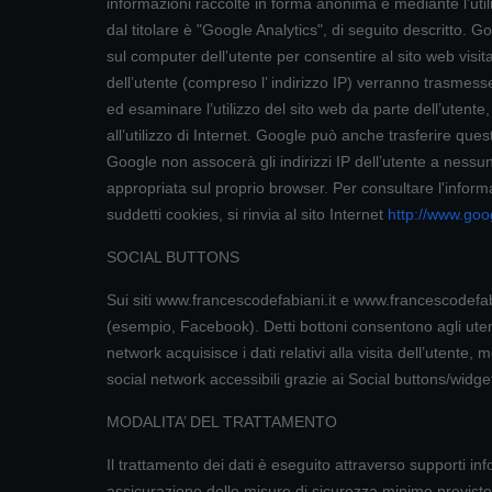
informazioni raccolte in forma anonima e mediante l’utiliz
dal titolare è "Google Analytics", di seguito descritto. 
sul computer dell’utente per consentire al sito web visita
dell’utente (compreso l’ indirizzo IP) verranno trasmesse
ed esaminare l’utilizzo del sito web da parte dell’utente, co
all’utilizzo di Internet. Google può anche trasferire ques
Google non assocerà gli indirizzi IP dell’utente a nessu
appropriata sul proprio browser. Per consultare l'informa
suddetti cookies, si rinvia al sito Internet
http://www.goog
SOCIAL BUTTONS
Sui siti www.francescodefabiani.it e www.francescodefabi
(esempio, Facebook). Detti bottoni consentono agli utenti 
network acquisisce i dati relativi alla visita dell’utente,
social network accessibili grazie ai Social buttons/widge
MODALITA’ DEL TRATTAMENTO
Il trattamento dei dati è eseguito attraverso supporti inf
assicurazione delle misure di sicurezza minime previste 