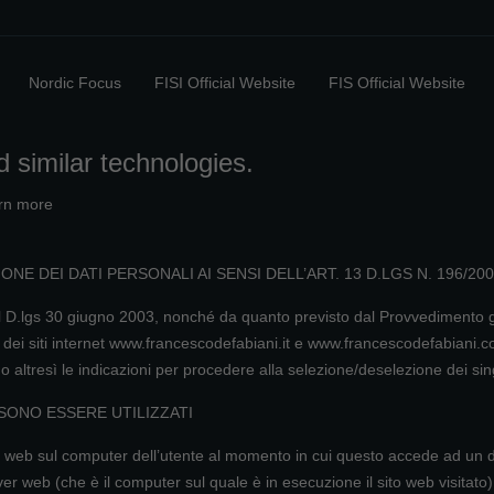
Nordic Focus
FISI Official Website
FIS Official Website
 similar technologies.
rn more
NE DEI DATI PERSONALI AI SENSI DELL’ART. 13 D.LGS N. 196/20
del D.lgs 30 giugno 2003, nonché da quanto previsto dal Provvedimento
 dei siti internet www.francescodefabiani.it e www.francescodefabiani.com 
do altresì le indicazioni per procedere alla selezione/deselezione dei sin
SSONO ESSERE UTILIZZATI
 siti web sul computer dell’utente al momento in cui questo accede ad un
ver web (che è il computer sul quale è in esecuzione il sito web visitato)