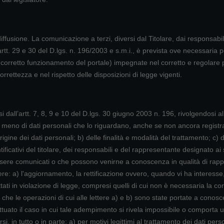
iffusione. La comunicazione a terzi, diversi dal Titolare, dai responsabil
artt. 29 e 30 del D.lgs. n. 196/2003 e s.m.i., è prevista ove necessaria per
 corretto funzionamento del portale) impegnate nel corretto e regolare pe
rrettezza e nel rispetto delle disposizioni di legge vigenti.
si dall’artt. 7, 8, 9 e 10 del D.lgs. 30 giugno 2003 n. 196, rivolgendosi al
 meno di dati personali che lo riguardano, anche se non ancora registrati
origine dei dati personali; b) delle finalità e modalità del trattamento; c)
entificativi del titolare, dei responsabili e del rappresentante designato ai
essere comunicati o che possono venirne a conoscenza in qualità di rappr
nere: a) l'aggiornamento, la rettificazione ovvero, quando vi ha interesse,
ati in violazione di legge, compresi quelli di cui non è necessaria la con
ne che le operazioni di cui alle lettere a) e b) sono state portate a cono
eccettuato il caso in cui tale adempimento si rivela impossibile o compo
porsi, in tutto o in parte: a) per motivi legittimi al trattamento dei dati p