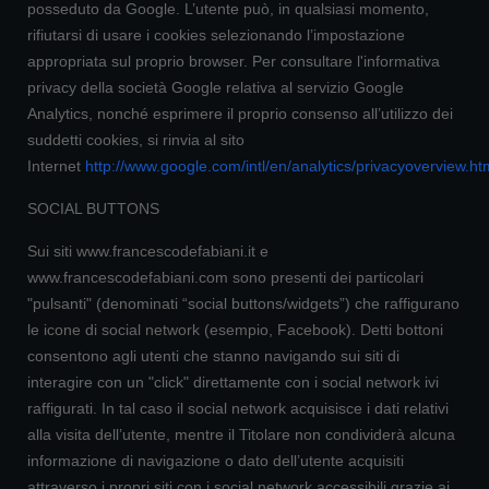
posseduto da Google. L’utente può, in qualsiasi momento,
rifiutarsi di usare i cookies selezionando l’impostazione
appropriata sul proprio browser. Per consultare l'informativa
privacy della società Google relativa al servizio Google
Analytics, nonché esprimere il proprio consenso all’utilizzo dei
suddetti cookies, si rinvia al sito
Internet
http://www.google.com/intl/en/analytics/privacyoverview.ht
SOCIAL BUTTONS
Sui siti www.francescodefabiani.it e
www.francescodefabiani.com sono presenti dei particolari
"pulsanti" (denominati “social buttons/widgets”) che raffigurano
le icone di social network (esempio, Facebook). Detti bottoni
consentono agli utenti che stanno navigando sui siti di
interagire con un "click" direttamente con i social network ivi
raffigurati. In tal caso il social network acquisisce i dati relativi
alla visita dell’utente, mentre il Titolare non condividerà alcuna
informazione di navigazione o dato dell’utente acquisiti
attraverso i propri siti con i social network accessibili grazie ai