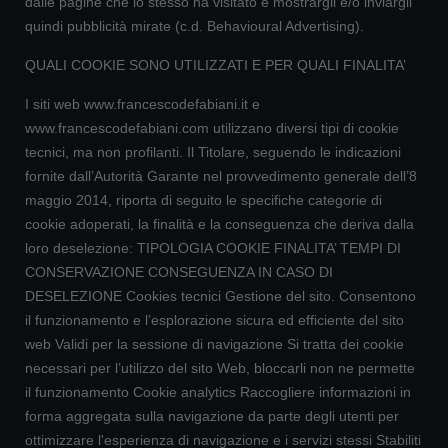
dalle pagine che lo stesso ha visitato e mostrargli e/o inviargli
quindi pubblicità mirate (c.d. Behavioural Advertising).
QUALI COOKIE SONO UTILIZZATI E PER QUALI FINALITA’
I siti web www.francescodefabiani.it e
www.francescodefabiani.com utilizzano diversi tipi di cookie
tecnici, ma non profilanti. Il Titolare, seguendo le indicazioni
fornite dall’Autorità Garante nel provvedimento generale dell’8
maggio 2014, riporta di seguito le specifiche categorie di
cookie adoperati, la finalità e la conseguenza che deriva dalla
loro deselezione: TIPOLOGIA COOKIE FINALITA’ TEMPI DI
CONSERVAZIONE CONSEGUENZA IN CASO DI
DESELEZIONE Cookies tecnici Gestione del sito. Consentono
il funzionamento e l’esplorazione sicura ed efficiente del sito
web Validi per la sessione di navigazione Si tratta dei cookie
necessari per l’utilizzo del sito Web, bloccarli non ne permette
il funzionamento Cookie analytics Raccogliere informazioni in
forma aggregata sulla navigazione da parte degli utenti per
ottimizzare l'esperienza di navigazione e i servizi stessi Stabiliti