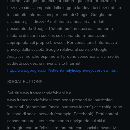
Internet. Google può anche trasferire queste informazioni a
terzi ove ciò sia imposto dalla legge o laddove tali terzi trattino
le suddette informazioni per conto di Google. Google non
assocerà gli indirizzi IP dell’utente a nessun altro dato
posseduto da Google. L’utente può, in qualsiasi momento,
rifiutarsi di usare i cookies selezionando l’impostazione
appropriata sul proprio browser. Per consultare l'informativa
privacy della società Google relativa al servizio Google
Analytics, nonché esprimere il proprio consenso all’utilizzo dei
suddetti cookies, si rinvia al sito Internet
http://www.google.com/intl/en/analytics/privacyoverview.html
.
SOCIAL BUTTONS
Sui siti www.francescodefabiani.it e
www.francescodefabiani.com sono presenti dei particolari
"pulsanti" (denominati “social buttons/widgets”) che raffigurano
le icone di social network (esempio, Facebook). Detti bottoni
consentono agli utenti che stanno navigando sui siti di
interagire con un "click" direttamente con i social network ivi