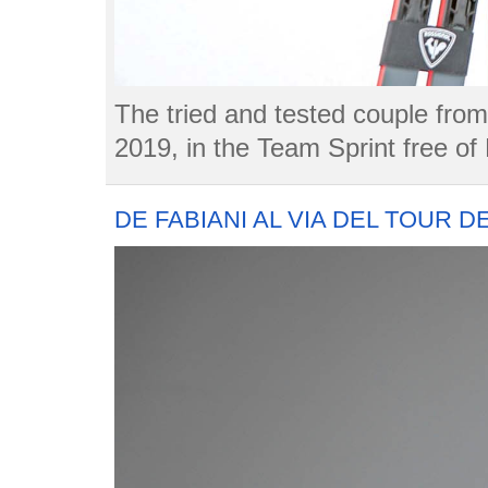
The tried and tested couple from
2019, in the Team Sprint free o
DE FABIANI AL VIA DEL TOUR DE