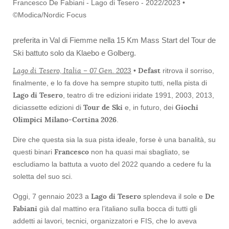
Francesco De Fabiani - Lago di Tesero - 2022/2023 •
©Modica/Nordic Focus
preferita in Val di Fiemme nella 15 Km Mass Start del Tour de
Ski battuto solo da Klaebo e Golberg.
Lago di Tesero, Italia – 07 Gen. 2023
Defast
•
ritrova il sorriso,
finalmente, e lo fa dove ha sempre stupito tutti, nella pista di
Lago di Tesero
, teatro di tre edizioni iridate 1991, 2003, 2013,
Tour de Ski
Giochi
diciassette edizioni di
e, in futuro, dei
Olimpici Milano-Cortina 2026
.
Dire che questa sia la sua pista ideale, forse è una banalità, su
Francesco
questi binari
non ha quasi mai sbagliato, se
escludiamo la battuta a vuoto del 2022 quando a cedere fu la
soletta del suo sci.
Lago di Tesero
De
Oggi, 7 gennaio 2023 a
splendeva il sole e
Fabiani
già dal mattino era l’italiano sulla bocca di tutti gli
addetti ai lavori, tecnici, organizzatori e FIS, che lo aveva