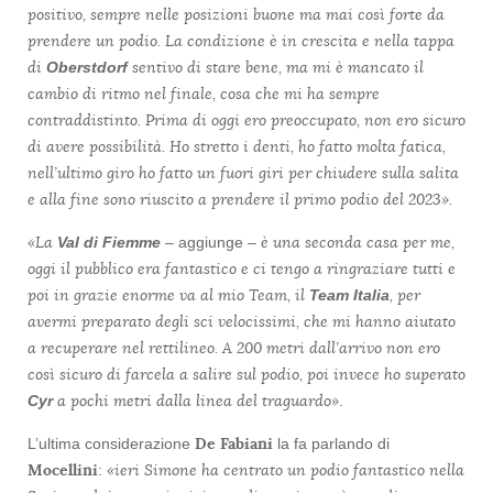
positivo, sempre nelle posizioni buone ma mai così forte da
prendere un podio. La condizione è in crescita e nella tappa
di
sentivo di stare bene, ma mi è mancato il
Oberstdorf
cambio di ritmo nel finale, cosa che mi ha sempre
contraddistinto. Prima di oggi ero preoccupato, non ero sicuro
di avere possibilità. Ho stretto i denti, ho fatto molta fatica,
nell’ultimo giro ho fatto un fuori giri per chiudere sulla salita
e alla fine sono riuscito a prendere il primo podio del 2023».
«La
è una seconda casa per me,
Val di Fiemme
– aggiunge –
oggi il pubblico era fantastico e ci tengo a ringraziare tutti e
poi in grazie enorme va al mio Team, il
, per
Team Italia
avermi preparato degli sci velocissimi, che mi hanno aiutato
a recuperare nel rettilineo. A 200 metri dall’arrivo non ero
così sicuro di farcela a salire sul podio, poi invece ho superato
a pochi metri dalla linea del traguardo»
Cyr
.
De Fabiani
L’ultima considerazione
la fa parlando di
Mocellini
«ieri Simone ha centrato un podio fantastico nella
: