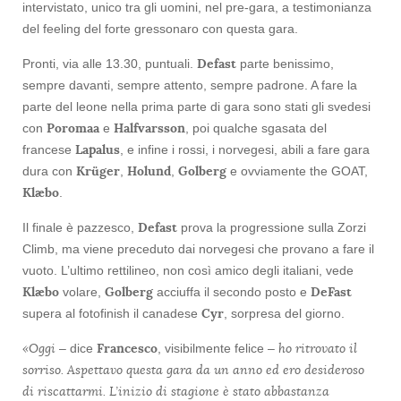
intervistato, unico tra gli uomini, nel pre-gara, a testimonianza
del feeling del forte gressonaro con questa gara.
Defast
Pronti, via alle 13.30, puntuali.
parte benissimo,
sempre davanti, sempre attento, sempre padrone. A fare la
parte del leone nella prima parte di gara sono stati gli svedesi
Poromaa
Halfvarsson
con
e
, poi qualche sgasata del
Lapalus
francese
, e infine i rossi, i norvegesi, abili a fare gara
Krüger
Holund
Golberg
dura con
,
,
e ovviamente the GOAT,
Klæbo
.
Defast
Il finale è pazzesco,
prova la progressione sulla Zorzi
Climb, ma viene preceduto dai norvegesi che provano a fare il
vuoto. L’ultimo rettilineo, non così amico degli italiani, vede
Klæbo
Golberg
DeFast
volare,
acciuffa il secondo posto e
Cyr
supera al fotofinish il canadese
, sorpresa del giorno.
«Oggi
Francesco
ho ritrovato il
– dice
, visibilmente felice –
sorriso. Aspettavo questa gara da un anno ed ero desideroso
di riscattarmi. L’inizio di stagione è stato abbastanza