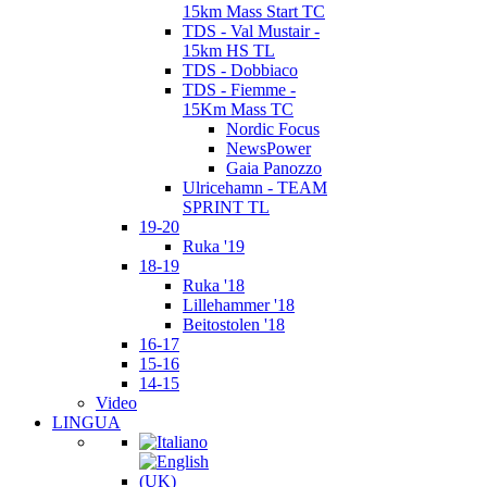
15km Mass Start TC
TDS - Val Mustair -
15km HS TL
TDS - Dobbiaco
TDS - Fiemme -
15Km Mass TC
Nordic Focus
NewsPower
Gaia Panozzo
Ulricehamn - TEAM
SPRINT TL
19-20
Ruka '19
18-19
Ruka '18
Lillehammer '18
Beitostolen '18
16-17
15-16
14-15
Video
LINGUA