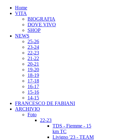
Home
VITA
BIOGRAFIA
DOVE VIVO
SHOP
NEWS
25-26
23-24
22-23
21-22
20-21
19-20
18-19
17-18
16-17
15-16
14-15
FRANCESCO DE FABIANI
ARCHIVIO
Foto
22-23
TDS - Fiemme - 15
km TC
Livigno '23 - TEAM