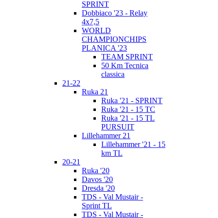
SPRINT
Dobbiaco '23 - Relay
4x7,5
WORLD
CHAMPIONCHIPS
PLANICA '23
TEAM SPRINT
50 Km Tecnica
classica
21-22
Ruka 21
Ruka '21 - SPRINT
Ruka '21 - 15 TC
Ruka '21 - 15 TL
PURSUIT
Lillehammer 21
Lillehammer '21 - 15
km TL
20-21
Ruka '20
Davos '20
Dresda '20
TDS - Val Mustair -
Sprint TL
TDS - Val Mustair -