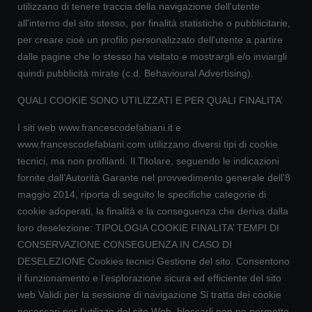
utilizzano di tenere traccia della navigazione dell'utente
all'interno del sito stesso, per finalità statistiche o pubblicitarie,
per creare cioè un profilo personalizzato dell'utente a partire
dalle pagine che lo stesso ha visitato e mostrargli e/o inviargli
quindi pubblicità mirate (c.d. Behavioural Advertising).
QUALI COOKIE SONO UTILIZZATI E PER QUALI FINALITA’
I siti web www.francescodefabiani.it e
www.francescodefabiani.com utilizzano diversi tipi di cookie
tecnici, ma non profilanti. Il Titolare, seguendo le indicazioni
fornite dall’Autorità Garante nel provvedimento generale dell’8
maggio 2014, riporta di seguito le specifiche categorie di
cookie adoperati, la finalità e la conseguenza che deriva dalla
loro deselezione: TIPOLOGIA COOKIE FINALITA’ TEMPI DI
CONSERVAZIONE CONSEGUENZA IN CASO DI
DESELEZIONE Cookies tecnici Gestione del sito. Consentono
il funzionamento e l’esplorazione sicura ed efficiente del sito
web Validi per la sessione di navigazione Si tratta dei cookie
necessari per l’utilizzo del sito Web, bloccarli non ne permette