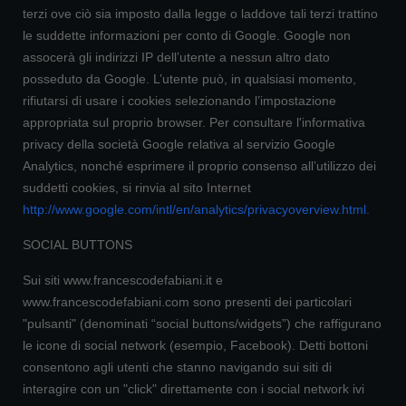
terzi ove ciò sia imposto dalla legge o laddove tali terzi trattino
le suddette informazioni per conto di Google. Google non
assocerà gli indirizzi IP dell’utente a nessun altro dato
posseduto da Google. L’utente può, in qualsiasi momento,
rifiutarsi di usare i cookies selezionando l’impostazione
appropriata sul proprio browser. Per consultare l'informativa
privacy della società Google relativa al servizio Google
Analytics, nonché esprimere il proprio consenso all’utilizzo dei
suddetti cookies, si rinvia al sito Internet
http://www.google.com/intl/en/analytics/privacyoverview.html
.
SOCIAL BUTTONS
Sui siti www.francescodefabiani.it e
www.francescodefabiani.com sono presenti dei particolari
"pulsanti" (denominati “social buttons/widgets”) che raffigurano
le icone di social network (esempio, Facebook). Detti bottoni
consentono agli utenti che stanno navigando sui siti di
interagire con un "click" direttamente con i social network ivi