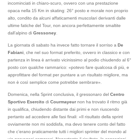
incominciati in chiaro-scuro, ovvero con una prestazione
opaca nella 15 Km in skating: 26° posto e morale non proprio
alto, condito da alcuni affaticamenti muscolari derivanti dalle
ultime fatiche del Tour, non ancora perfettamente smaltite
dall’alpino di
Gressoney
.
La giornata di sabato ha invece fatto tornare il sorriso a
De
Fabiani
, che nel suo format preferito, ovvero in classico e con
partenza in linea è arrivato vicinissimo al podio chiudendo al 6°
posto con qualche rammarico: «potevo fare qualcosa di più, e
approfittare del format per puntare a un risultato migliore, ma
non è così semplice come potrebbe sembrare».
Domenica, nella Sprint conclusiva, il gressonaro del
Centro
Sportivo Esercito
di
Courmayeur
non ha trovato il ritmo già
in qualifica, chiudendo distante dai primi e non riuscendo
pertanto ad accedere alle fasi finali: «Il risultato della sprint
ovviamente non mi soddisfa, ma devo tenere conto del fatto
che c’erano praticamente tutti i migliori sprinter del mondo al
via norvegesi compresi. Nonostante il risultato, le sensazioni