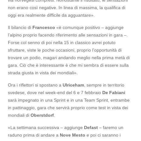
non erano così negative. In linea di massima, la qualifica di
oggi era realmente difficile da agguantare».
Il bilancio di
Francesco
«è comunque positivo – aggiunge
l’alpino proprio facendo riferimento alle sensazioni in gara –.
Forse col senno di poi nella 15 in classico avrei potuto
sfruttare, viste le poche occasioni, proprio l’opportunità di
trovare un podio, magari andando meglio nella prima metà di
gara. Ciò che è interessante è che mi sembra di essere sulla
strada giusta in vista dei mondiali».
Ora i riflettori si spostano a
Ulriceham
, sempre in territorio
svedese, dove nel week-end del 6 e 7 febbraio
De Fabiani
sarà impegnato in una Sprint e in una Team Sprint, entrambe
in pattinaggio, gara che servirà proprio come test in vista dei
mondiali di
Oberstdorf
.
«La settimana successiva – aggiunge
Defast
– faremo un
raduno prima di andare a
Nove Mesto
e poi ci saranno i