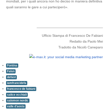
mondiali, per i quali ancora non ho deciso in maniera definitiva
quali saranno le gare a cui parteciperò».
__________________________________
Ufficio Stampa di Francesco De Fabiani
Redatto da Paolo Mei
Tradotto da Nicolò Caneparo
Fontina
Falun
defast
iamfrancidefa
francesco de fabiani
salice occhiali
salomon nordic
valle d'aosta