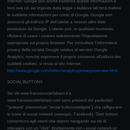
Internet. Google può anche trasferire queste informazioni a
terzi ove ciò sia imposto dalla legge o laddove tali terzi trattino
le suddette informazioni per conto di Google. Google non
assocerà gli indirizzi IP dell’utente a nessun altro dato
posseduto da Google. L’utente può, in qualsiasi momento,
rifiutarsi di usare i cookies selezionando l’impostazione
appropriata sul proprio browser. Per consultare l'informativa
privacy della società Google relativa al servizio Google
Analytics, nonché esprimere il proprio consenso all’utilizzo dei
suddetti cookies, si rinvia al sito Internet
http://www.google.com/intl/en/analytics/privacyoverview.html
.
SOCIAL BUTTONS
Sui siti www.francescodefabiani.it e
www.francescodefabiani.com sono presenti dei particolari
"pulsanti" (denominati “social buttons/widgets”) che raffigurano
le icone di social network (esempio, Facebook). Detti bottoni
consentono agli utenti che stanno navigando sui siti di
interagire con un "click" direttamente con i social network ivi