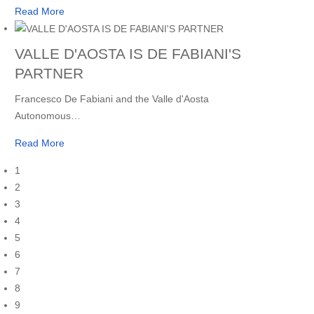
Read More
VALLE D'AOSTA IS DE FABIANI'S
PARTNER
Francesco De Fabiani and the Valle d'Aosta
Autonomous
…
Read More
1
2
3
4
5
6
7
8
9