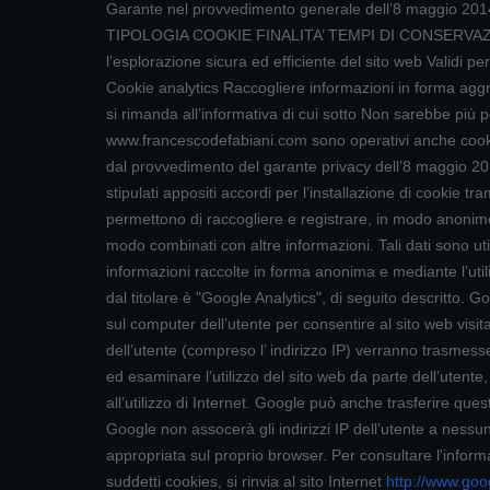
Garante nel provvedimento generale dell’8 maggio 2014, r
TIPOLOGIA COOKIE FINALITA’ TEMPI DI CONSERVAZIO
l’esplorazione sicura ed efficiente del sito web Validi p
Cookie analytics Raccogliere informazioni in forma aggreg
si rimanda all’informativa di cui sotto Non sarebbe più po
www.francescodefabiani.com sono operativi anche cookie d
dal provvedimento del garante privacy dell’8 maggio 2014, 
stipulati appositi accordi per l’installazione di cookie tra
permettono di raccogliere e registrare, in modo anonimo,
modo combinati con altre informazioni. Tali dati sono util
informazioni raccolte in forma anonima e mediante l’utiliz
dal titolare è "Google Analytics", di seguito descritto. 
sul computer dell’utente per consentire al sito web visita
dell’utente (compreso l’ indirizzo IP) verranno trasmesse
ed esaminare l’utilizzo del sito web da parte dell’utente, co
all’utilizzo di Internet. Google può anche trasferire ques
Google non assocerà gli indirizzi IP dell’utente a nessu
appropriata sul proprio browser. Per consultare l'informa
suddetti cookies, si rinvia al sito Internet
http://www.goog