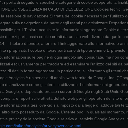
iporta di seguito le specifiche categorie di cookie adoperati, la finali
NE CONSEGUENZA IN CASO DI DESELEZIONE Cookies tecnici Gestione
er la sessione di navigazione Si tratta dei cookie necessari per l’utilizzo
ata sulla navigazione da parte degli utenti per ottimizzare l'esperienza d
ssibile per il Titolare acquisire le informazioni aggregate Cookie di terze
i terzi parti, ossia cookie creati da un sito web diverso da quello che
il Titolare è tenuto, a fornire il link aggiornato alle informative e ai m
mite i propri siti. I cookie di terze parti sono di tipo anonim o E’ previsto 
 informazioni sulle pagine di ogni singolo sito consultate, ma non consen
izzati esclusivamente per tracciare ed esaminare l’utilizzo dei siti da par
zo di dati in forma aggregata. In particolare, si informano gli utenti che 
Google Analytics è un servizio di analisi web fornito da Google, Inc. ("Go
to di analizzare come gli utenti lo utilizzano. Le informazioni generate da
 a Google, e depositate presso i server di Google negli Stati Uniti. Goog
mpilare report sulle attività del sito web per gli operatori del sito e fornir
te informazioni a terzi ove ciò sia imposto dalla legge o laddove tali ter
n altro dato posseduto da Google. L’utente può, in qualsiasi momento, ri
tiva privacy della società Google relativa al servizio Google Analytics, 
le.com/intl/en/analytics/privacyoverview.html
.