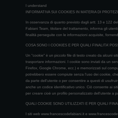
I understand
INFORMATIVA SUI COOKIES IN MATERIA DI PROTEZIO
In osservanza di quanto previsto dagli artt. 13 e 122 
Fabiani Team, titolare del trattamento, informa gli utenti
finalità perseguite con le informazioni acquisite, fornen
COSA SONO I COOKIES E PER QUALI FINALITA’ PO
Un "cookie" è un piccolo file di testo creato da alcuni
trasportare informazioni. I cookie sono inviati da un ser
Firefox, Google Chrome, ecc.) e memorizzati sul compute
potrebbero essere compiute senza l'uso dei cookie, che, i
da parte dell’utente o per consentire a questi di usufru
anche un codice identificativo unico. Ciò consente ai siti c
per creare cioè un profilo personalizzato dell'utente a pa
QUALI COOKIE SONO UTILIZZATI E PER QUALI FINAL
I siti web www.francescodefabiani.it e www.francescodefabi