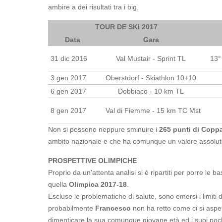
ambire a dei risultati tra i big.
TOUR DE SKI 2017
Data
Gara
31 dic 2016
Val Mustair - Sprint TL
13° 
3 gen 2017
Oberstdorf - Skiathlon 10+10
6 gen 2017
Dobbiaco - 10 km TL
8 gen 2017
Val di Fiemme - 15 km TC Mst
Non si possono neppure sminuire i
265 punti di Copp
ambito nazionale e che ha comunque un valore assoluto d
PROSPETTIVE OLIMPICHE
Proprio da un'attenta analisi si è ripartiti per porre le
quella
Olimpica 2017-18
.
Escluse le problematiche di salute, sono emersi i limiti 
probabilmente
Francesco
non ha retto come ci si aspett
dimenticare la sua comunque giovane età ed i suoi poc