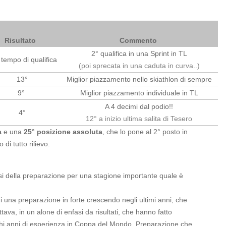
Risultato
Commento
2° qualifica in una Sprint in TL
tempo di qualifica
(poi sprecata in una caduta in curva..)
13°
Miglior piazzamento nello skiathlon di sempre
9°
Miglior piazzamento individuale in TL
A 4 decimi dal podio!!
4°
12° a inizio ultima salita di Tesero
a
e una
25° posizione assoluta
, che lo pone al 2° posto in
i tutto rilievo.
 basi della preparazione per una stagione importante quale è
di una preparazione in forte crescendo negli ultimi anni, che
ava, in un alone di enfasi da risultati, che hanno fatto
hi anni di esperienza in Coppa del Mondo. Preparazione che