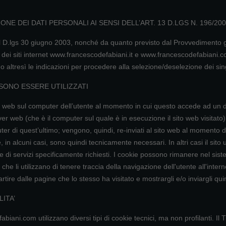
NE DEI DATI PERSONALI AI SENSI DELL’ART. 13 D.LGS N. 196/20
del D.lgs 30 giugno 2003, nonché da quanto previsto dal Provvedimento
 dei siti internet www.francescodefabiani.it e www.francescodefabiani.com 
do altresì le indicazioni per procedere alla selezione/deselezione dei sin
SSONO ESSERE UTILIZZATI
 siti web sul computer dell’utente al momento in cui questo accede ad un
ver web (che è il computer sul quale è in esecuzione il sito web visitato)
r di quest’ultimo; vengono, quindi, re-inviati al sito web al momento d
n alcuni casi, sono quindi tecnicamente necessari. In altri casi il sito u
ire di servizi specificamente richiesti. I cookie possono rimanere nel s
he li utilizzano di tenere traccia della navigazione dell'utente all'interno 
rtire dalle pagine che lo stesso ha visitato e mostrargli e/o inviargli qui
ITA’
ani.com utilizzano diversi tipi di cookie tecnici, ma non profilanti. Il Ti