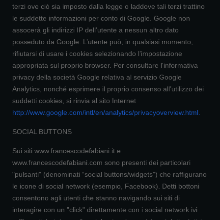
terzi ove ciò sia imposto dalla legge o laddove tali terzi trattino
le suddette informazioni per conto di Google. Google non
assocerà gli indirizzi IP dell’utente a nessun altro dato
posseduto da Google. L’utente può, in qualsiasi momento,
rifiutarsi di usare i cookies selezionando l’impostazione
appropriata sul proprio browser. Per consultare l'informativa
privacy della società Google relativa al servizio Google
Analytics, nonché esprimere il proprio consenso all’utilizzo dei
suddetti cookies, si rinvia al sito Internet
http://www.google.com/intl/en/analytics/privacyoverview.html
.
SOCIAL BUTTONS
Sui siti www.francescodefabiani.it e
www.francescodefabiani.com sono presenti dei particolari
"pulsanti" (denominati “social buttons/widgets”) che raffigurano
le icone di social network (esempio, Facebook). Detti bottoni
consentono agli utenti che stanno navigando sui siti di
interagire con un "click" direttamente con i social network ivi