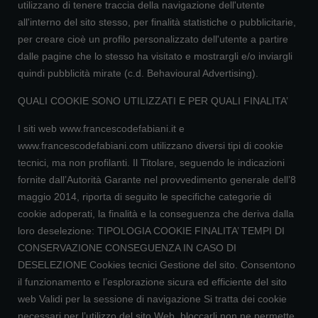
utilizzano di tenere traccia della navigazione dell'utente
all'interno del sito stesso, per finalità statistiche o pubblicitarie,
per creare cioè un profilo personalizzato dell'utente a partire
dalle pagine che lo stesso ha visitato e mostrargli e/o inviargli
quindi pubblicità mirate (c.d. Behavioural Advertising).
QUALI COOKIE SONO UTILIZZATI E PER QUALI FINALITA’
I siti web www.francescodefabiani.it e
www.francescodefabiani.com utilizzano diversi tipi di cookie
tecnici, ma non profilanti. Il Titolare, seguendo le indicazioni
fornite dall’Autorità Garante nel provvedimento generale dell’8
maggio 2014, riporta di seguito le specifiche categorie di
cookie adoperati, la finalità e la conseguenza che deriva dalla
loro deselezione: TIPOLOGIA COOKIE FINALITA’ TEMPI DI
CONSERVAZIONE CONSEGUENZA IN CASO DI
DESELEZIONE Cookies tecnici Gestione del sito. Consentono
il funzionamento e l’esplorazione sicura ed efficiente del sito
web Validi per la sessione di navigazione Si tratta dei cookie
necessari per l’utilizzo del sito Web, bloccarli non ne permette