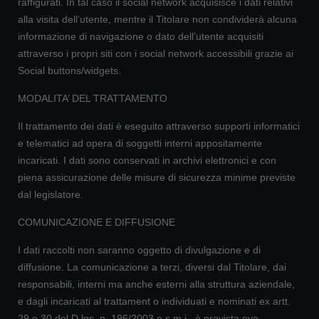
raffigurati. In tal caso il social network acquisisce i dati relativi
alla visita dell’utente, mentre il Titolare non condividerà alcuna
informazione di navigazione o dato dell’utente acquisiti
attraverso i propri siti con i social network accessibili grazie ai
Social buttons/widgets.
MODALITA’ DEL TRATTAMENTO
Il trattamento dei dati è eseguito attraverso supporti informatici
e telematici ad opera di soggetti interni appositamente
incaricati. I dati sono conservati in archivi elettronici e con
piena assicurazione delle misure di sicurezza minime previste
dal legislatore.
COMUNICAZIONE E DIFFUSIONE
I dati raccolti non saranno oggetto di divulgazione e di
diffusione. La comunicazione a terzi, diversi dal Titolare, dai
responsabili, interni ma anche esterni alla struttura aziendale,
e dagli incaricati al trattament o individuati e nominati ex artt.
29 e 30 del D.lgs. n. 196/2003 e s.m.i., è prevista ove